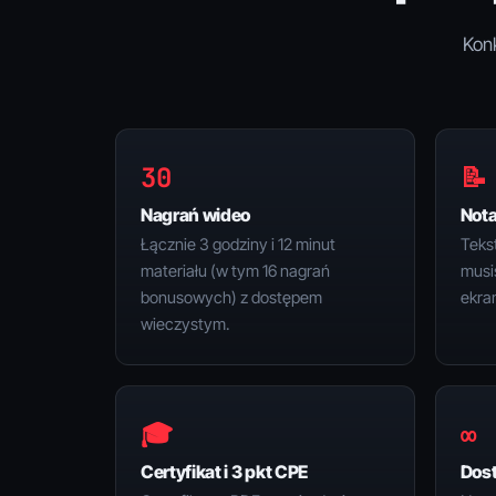
Konk
30
📝
Nagrań wideo
Nota
Łącznie 3 godziny i 12 minut
Teks
materiału (w tym 16 nagrań
musi
bonusowych) z dostępem
ekra
wieczystym.
🎓
∞
Certyfikat i 3 pkt CPE
Dost