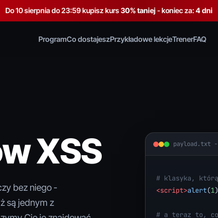
Do 10 sierpnia do 23:59 kupisz kurs
30% taniej
- koniec za:
4 dni
Program
Co dostajesz
Przykładowe lekcje
Trener
FAQ
ów XSS
payload.txt -
# klasyka, któr
czy bez niego -
<script>
alert
(
1
ąż są jednym z
# a teraz to, c
czymy Cię je znajdować,