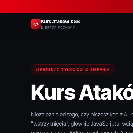
Kurs Ataków XSS
</>
NIEBEZPIECZNIK.PL
SPRZEDAŻ TYLKO DO 10 SIERPNIA
Kurs Atak
Niezależnie od tego, czy piszesz kod z AI, 
"wstrzyknięcia", głównie JavaScriptu, wci
najczęstszych błędów w aplikacjach. Nau