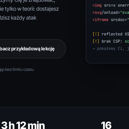
<img
 src=x oner
 tylko w teorii: dostajesz
<svg
/onload=
"ev
zisz każdy atak
<iframe
 srcdoc=
[!]
 reflected X
[!]
 brak CSP: 
s
bacz przykładową lekcję
→ pokażemy Ci, 
ęp bez limitu czasu
3 h 12 min
16