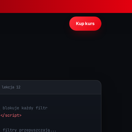
Kup kurs
 lekcja 12
ą blokuje każdy filtr
)
</script>
o filtry przepuszczają...