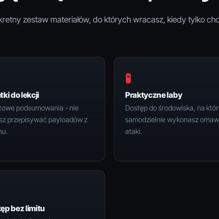
retny zestaw materiałów, do których wracasz, kiedy tylko ch
🧪
tki do lekcji
Praktyczne laby
towe podsumowania - nie
Dostęp do środowiska, na któ
sz przepisywać payloadów z
samodzielnie wykonasz omaw
nu.
ataki.
ęp bez limitu