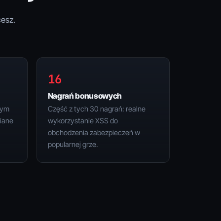
cesz.
16
Nagrań bonusowych
rym
Część z tych 30 nagrań: realne
iane
wykorzystanie XSS do
obchodzenia zabezpieczeń w
popularnej grze.