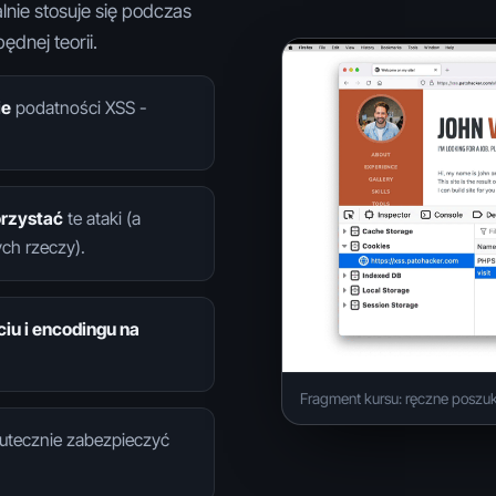
lnie stosuje się podczas
ędnej teorii.
ie
podatności XSS -
orzystać
te ataki (a
ch rzeczy).
ciu i encodingu na
Fragment kursu: ręczne poszuk
kutecznie zabezpieczyć