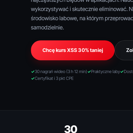
wykorzystywać i skutecznie eliminować. Nie
środowisko labowe, na którym przeprowad
samodzielnie.
Chcę kurs XSS 30% taniej
Zo
30 nagrań wideo (3 h 12 min)
Praktyczne laby
Dost
Certyfikat i 3 pkt CPE
30